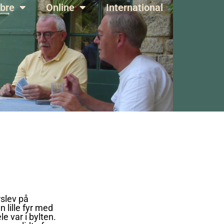
bre
Online
International
rslev på
 lille fyr med
e var i bylten.