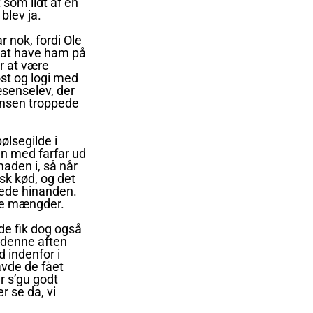
 som lidt af en
blev ja.
 nok, fordi Ole
l at have ham på
r at være
ost og logi med
æsenselev, der
Hansen troppede
pølsegilde i
n med farfar ud
aden i, så når
sk kød, og det
tede hinanden.
ige mængder.
de fik dog også
t denne aften
 indenfor i
avde de fået
r s’gu godt
r se da, vi