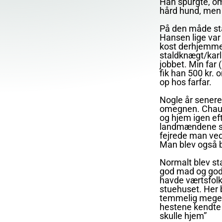
Han spurgte, om 
hård hund, men h
På den måde sta
Hansen lige var 
kost derhjemme.
staldknægt/karl 
jobbet. Min far 
fik han 500 kr.
op hos farfar.
Nogle år senere v
omegnen. Chauff
og hjem igen ef
landmændene sla
fejrede man ved
Man blev også b
Normalt blev st
god mad og godt
havde værtsfolk
stuehuset. Her 
temmelig meget 
hestene kendte v
skulle hjem”