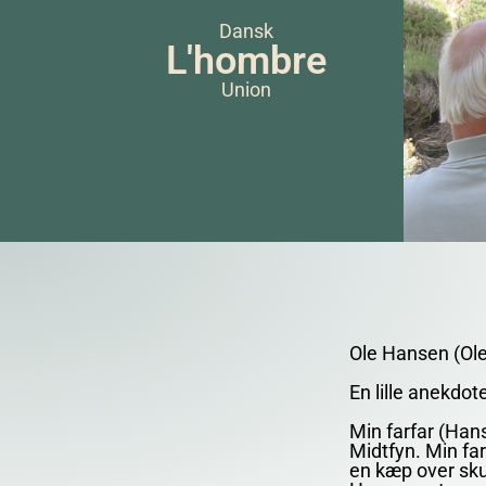
Dansk
L'hombre
Union
Ole Hansen (Ol
En lille anekdo
Min farfar (Han
Midtfyn. Min far
en kæp over skul