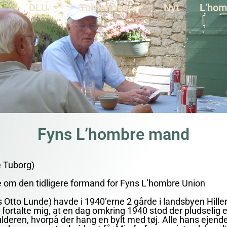
DLU
Turneringer
Nyt
L’hom
Fyns L’hombre mand
e Tuborg)
te om den tidligere formand for Fyns L’hombre Union
s Otto Lunde) havde i 1940’erne 2 gårde i landsbyen Hille
 fortalte mig, at en dag omkring 1940 stod der pludselig en
deren, hvorpå der hang en bylt med tøj. Alle hans ejendel