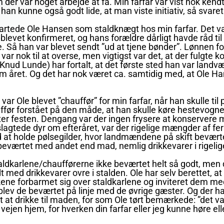
der var noget arbejde at få. Min farfar var vist nok kendt
an kunne også godt lide, at man viste initiativ, så svaret 
rtede Ole Hansen som staldknægt hos min farfar. Det var
blevet konfirmeret, og hans forældre dårligt havde råd ti
 Så han var blevet sendt ”ud at tjene bønder”. Lønnen fo
var nok til at overse, men vigtigst var det, at der fulgte k
(Knud Lunde) har fortalt, at det første sted han var landv
 om året. Og det har nok været ca. samtidig med, at Ole 
ar Ole blevet ”chauffør” for min farfar, når han skulle til 
ør forstået på den måde, at han skulle køre hestevogne
ter festen. Dengang var der ingen frysere at konservere m
gtede dyr om efteråret, var der rigelige mængder af fer
 at holde pølsegilder, hvor landmændene på skift bevær
eværtet med andet end mad, nemlig drikkevarer i rigel
aldkarlene/chaufførerne ikke beværtet helt så godt, men 
 med drikkevarer ovre i stalden. Ole har selv berettet, a
ene forbarmet sig over staldkarlene og inviteret dem med
blev de beværtet på linje med de øvrige gæster. Og der h
at drikke til maden, for som Ole tørt bemærkede: ”det va
ejen hjem, for hverken din farfar eller jeg kunne høre elle