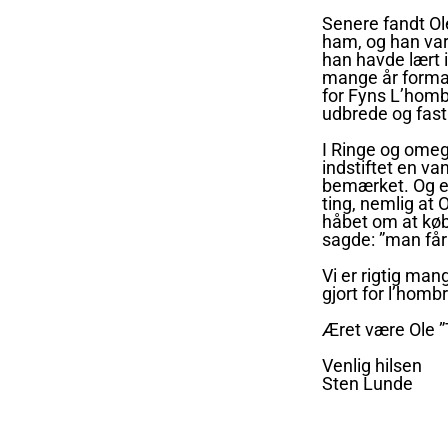
Senere fandt Ole
ham, og han var
han havde lært i 
mange år forma
for Fyns L’hombr
udbrede og fast
I Ringe og omeg
indstiftet en va
bemærket. Og e
ting, nemlig at 
håbet om at køb
sagde: ”man får 
Vi er rigtig man
gjort for l’hombr
Æret være Ole 
Venlig hilsen
Sten Lunde