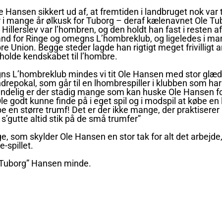
 Hansen sikkert ud af, at fremtiden i landbruget nok var ti
 i mange år ølkusk for Tuborg – deraf kælenavnet Ole T
Hillerslev var l’hombren, og den holdt han fast i resten af s
nd for Ringe og omegns L’hombreklub, og ligeledes i ma
e Union. Begge steder lagde han rigtigt meget frivilligt a
holde kendskabet til l’hombre.
ns L’hombreklub mindes vi tit Ole Hansen med stor glæd
ndrepokal, som går til en lhombrespiller i klubben som har 
ndelig er der stadig mange som kan huske Ole Hansen f
Ole godt kunne finde på i eget spil og i modspil at købe en l
e en større trumf! Det er der ikke mange, der praktisere
s’gutte altid stik på de små trumfer”
ge, som skylder Ole Hansen en stor tak for alt det arbejde
e-spillet.
”Tuborg” Hansen minde.