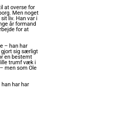
l at overse for
uborg. Men noget
it liv. Han var i
nge år formand
rbejde for at
e – han har
gjort sig særligt
or en bestemt
ille trumf væk i
r – men som Ole
, han har har