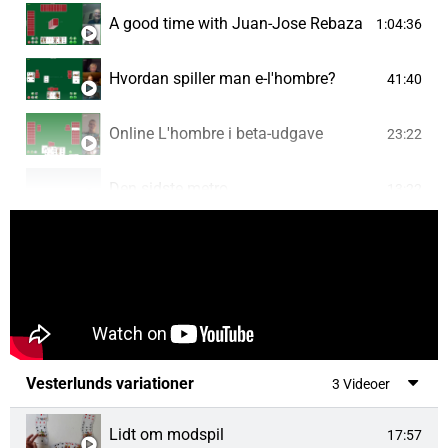
A good time with Juan-Jose Rebaza
1:04:36
Hvordan spiller man e-l'hombre?
41:40
Online L'hombre i beta-udgave
23:22
Den sidste metro
13:22
Hårdhændet behandling i Ringe L'hombre-klub.
5:02
L'hombre-mennesker 1 - Kjeld Rohde
1:35:44
Kampsedler og statistik
9:24
Vesterlunds variationer
3 Videoer
Velkommen til L'hombre-kanalen
1:30
Lidt om modspil
17:57